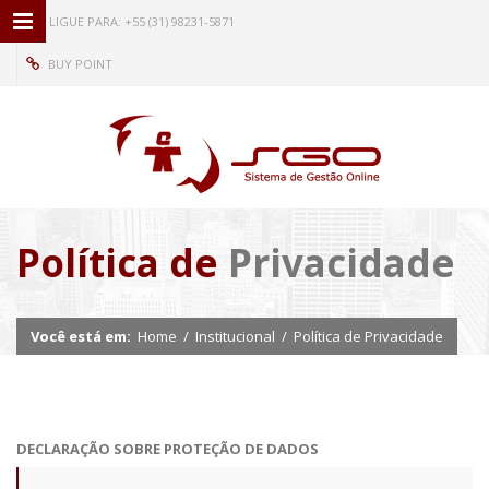
LIGUE PARA: +55 (31) 98231-5871
MENU PRINCIPAL
BUY POINT
HOME
INSTITUCIONAL
SERVIÇOS
CONTATO
Política de
Privacidade
Você está em:
Home
/
Institucional
/
Política de Privacidade
DECLARAÇÃO SOBRE PROTEÇÃO DE DADOS